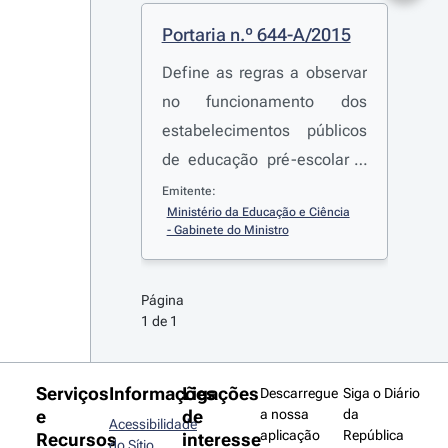
Portaria n.º 644-A/2015
Define as regras a observar
no funcionamento dos
estabelecimentos públicos
de educação pré-escolar e
do 1.º ciclo do ensino
Emitente:
Ministério da Educação e Ciência 
básico, bem como na oferta
- Gabinete do Ministro
das atividades de animação
e de apoio à família (AAAF),
Página 
da componente de apoio à
1 de 1
família (CAF) e das
atividades de
enriquecimento curricular
Serviços
Informações
Ligações
Descarregue
Siga o Diário
e
de
a nossa
da
(AEC)
Acessibilidade
aplicação
República
Recursos
interesse
do Sítio