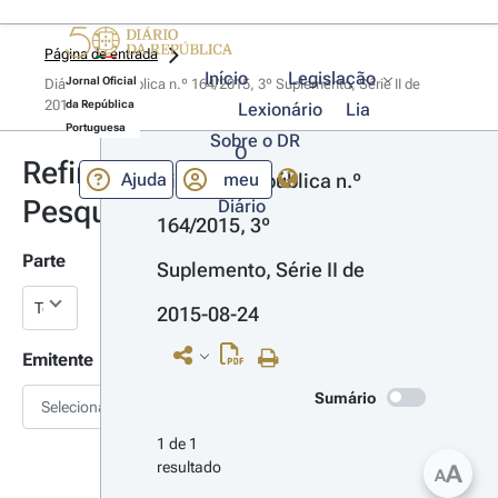
Página de entrada
Início
Legislação
Jornal Oficial
Diário da República n.º 164/2015, 3º Suplemento, Série II de 
2015-08-24
da República
Lexionário
Lia
Portuguesa
Sobre o DR
O
Refinar
Ajuda
meu
Diário da República n.º 
Pesquisa
Diário
164/2015, 3º 
Parte
Suplemento, Série II de 
2015-08-24
Emitente
Sumário
Selecionar
1 de 1 
resultado
A
A