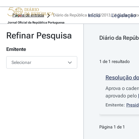
Início
Legislação
Página de entrada
Diário da República n.º 167/2013, 1º Suplemento
Jornal Oficial da República Portuguesa
Refinar Pesquisa
Diário da Repúb
Emitente
1 de 1 resultado
Selecionar
Resolução do
Aprova o cader
aprovado pelo
Emitente:
Presid
Página 1 de 1