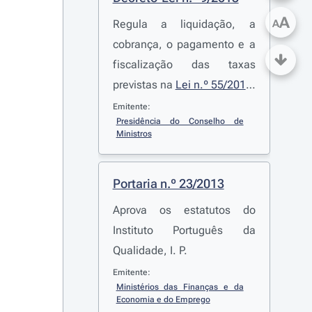
A
Regula a liquidação, a
A
cobrança, o pagamento e a
fiscalização das taxas
previstas na
Lei n.º 55/2012
,
de 6 de setembro, que
Emitente:
Presidência do Conselho de 
aprova a lei das atividades
Ministros
cinematográficas e
audiovisuais
Portaria n.º 23/2013
Aprova os estatutos do
Instituto Português da
Qualidade, I. P.
Emitente:
Ministérios das Finanças e da 
Economia e do Emprego