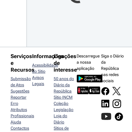
Serviços
Informações
Ligações
Descarregue
Siga o Diário
e
de
a nossa
da
Acessibilidade
aplicação
República
Recursos
interesse
do Sítio
nas redes
Avisos
Submissão
50 anos do
sociais
Legais
de Atos
Diário da
Sugestões
República
Reportar
Sítio INCM
Erro
Coleção
Atributos
Legislação
Profissionais
Loja do
Ajuda
Diário
Contactos
Sítios de