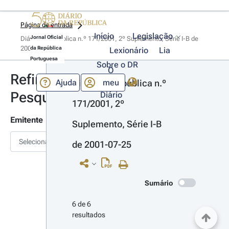
Página de entrada
Início
Legislação
Jornal Oficial
Diário da República n.º 171/2001, 2º Suplemento, Série I-B de 
2001-07-25
da República
Lexionário
Lia
Portuguesa
Sobre o DR
O
Refinar
Ajuda
meu
Diário da República n.º 
Pesquisa
Diário
171/2001, 2º 
Emitente
Suplemento, Série I-B 
Selecionar
de 2001-07-25
Sumário
6 de 6 
resultados