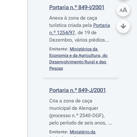
Portaria n.º 849-I/2001
A
A
Anexa à zona de caça
turística criada pela
Portaria
n.º 1254/97
, de 19 de
Dezembro, vários prédios
rústicos sitos na freguesia
Emitente:
Ministérios da 
de Vale das Mós, município
Economia e da Agricultura, do 
de Abrantes
Desenvolvimento Rural e das 
Pescas
Portaria n.º 849-J/2001
Cria a zona de caça
municipal de Alenquer
(processo n.º 2540-DGF),
pelo período de seis anos, e
transfere a sua gestão para
Emitente:
Ministério da 