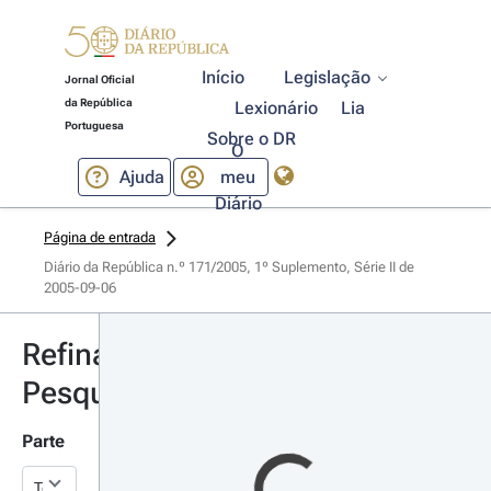
Início
Legislação
Jornal Oficial
da República
Lexionário
Lia
Portuguesa
Sobre o DR
O
Ajuda
meu
Diário
Página de entrada
Diário da República n.º 171/2005, 1º Suplemento, Série II de 
2005-09-06
Refinar
Pesquisa
Parte