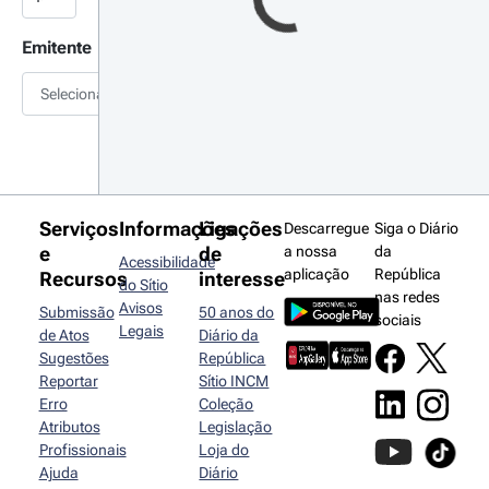
Emitente
Selecionar
Serviços
Informações
Ligações
Descarregue
Siga o Diário
e
de
a nossa
da
Acessibilidade
aplicação
República
Recursos
interesse
do Sítio
nas redes
Avisos
Submissão
50 anos do
sociais
Legais
de Atos
Diário da
Sugestões
República
Reportar
Sítio INCM
Erro
Coleção
Atributos
Legislação
Profissionais
Loja do
Ajuda
Diário