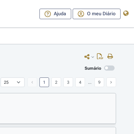
Ajuda
O meu Diário
Sumário
1
2
3
4
...
9