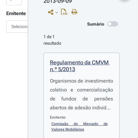
2013-09-09
Emitente
Sumário
Selecionar
1 de 1 
resultado
Regulamento da CMVM 
n.º 5/2013
Organismos de investimento
coletivo e comercialização
de fundos de pensões
abertos de adesão individual
(revoga os regulamentos da
Emitente:
Comissão do Mercado de 
CMVM n.º 15/2003 e n.º
Valores Mobiliários
8/2007)