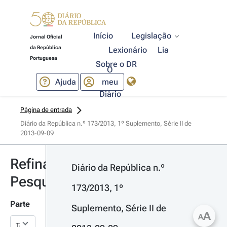
Início
Legislação
Jornal Oficial
da República
Lexionário
Lia
Portuguesa
Sobre o DR
O
Ajuda
meu
Diário
Página de entrada
Diário da República n.º 173/2013, 1º Suplemento, Série II de 
2013-09-09
Refinar
Diário da República n.º 
Pesquisa
173/2013, 1º 
Parte
Suplemento, Série II de 
A
A