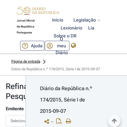
Início
Legislação
Jornal Oficial
da República
Lexionário
Lia
Portuguesa
Sobre o DR
O
Ajuda
meu
Diário
Página de entrada
Diário da República n.º 174/2015, Série I de 2015-09-07
Refinar
Diário da República n.º 
Pesquisa
174/2015, Série I de 
Emitente
2015-09-07
Selecionar