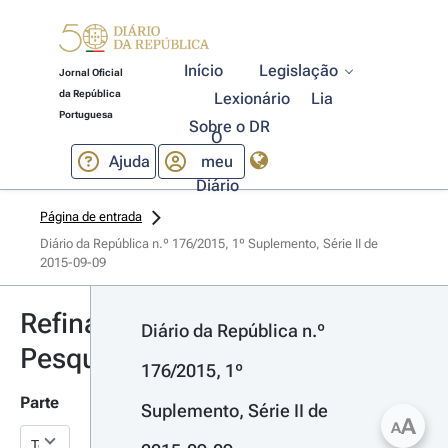
Início
Legislação
Jornal Oficial
da República
Lexionário
Lia
Portuguesa
Sobre o DR
O
Ajuda
meu
Diário
Página de entrada
Diário da República n.º 176/2015, 1º Suplemento, Série II de 
2015-09-09
Refinar
Diário da República n.º 
Pesquisa
176/2015, 1º 
Parte
Suplemento, Série II de 
A
A