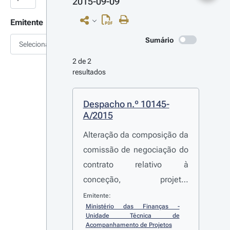
2015-09-09
Emitente
Sumário
Selecionar
2 de 2 
resultados
Despacho n.º 10145-
A/2015
Alteração da composição da
comissão de negociação do
contrato relativo à
conceção, projeto,
fornecimento, montagem,
Emitente:
Ministério das Finanças - 
construção, gestão e
Unidade Técnica de 
manutenção de um Sistema
Acompanhamento de Projetos