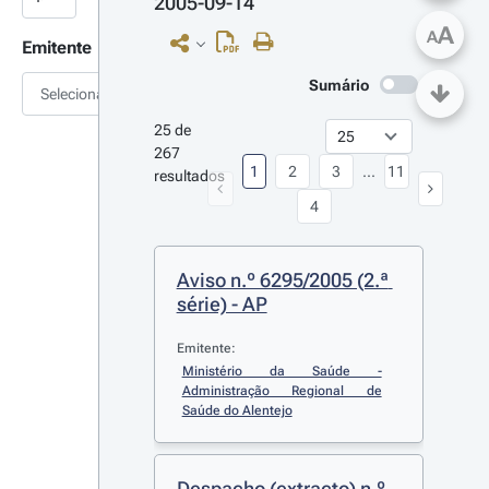
2005-09-14
A
A
Emitente
Sumário
Selecionar
25 de 
267 
1
2
3
...
11
resultados
4
Aviso n.º 6295/2005 (2.ª 
série) - AP
Emitente:
Ministério da Saúde - 
Administração Regional de 
Saúde do Alentejo
Despacho (extracto) n.º 