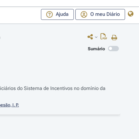
Ajuda
O meu Diário
0
Sumário
ciários do Sistema de Incentivos no domínio da
são, I. P.