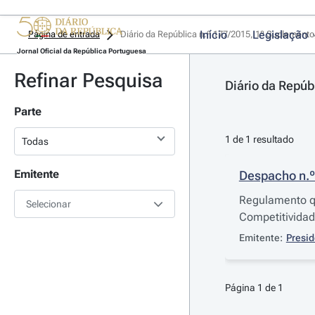
Início
Legislação
Página de entrada
Diário da República n.º 177/2015, 1º Suplemento,
Jornal Oficial da República Portuguesa
Refinar Pesquisa
Diário da Repúb
Parte
1 de 1 resultado
Emitente
Despacho n.
Regulamento qu
Selecionar
Competitividad
Emitente:
Presid
Página 1 de 1