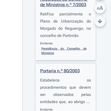
de Ministros n.º 7/2003
A
A
Ratifica parcialmente o
Plano de Urbanização do
Morgado do Reguengo, no
concelho de Portimão
Emitente:
Presidência do Conselho de 
Ministros
Portaria n.º 80/2003
Estabelece os
procedimentos que devem
ser observados pelas
entidades que, ao abrigo do
disposto no n.º 6 do artigo
Emitente: