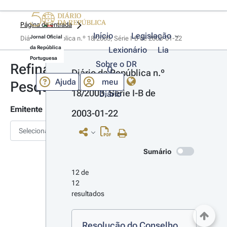
Página de entrada
Início
Legislação
Jornal Oficial
Diário da República n.º 18/2003, Série I-B de 2003-01-22
da República
Lexionário
Lia
Portuguesa
Sobre o DR
Refinar
O
Diário da República n.º 
Ajuda
meu
Pesquisa
18/2003, Série I-B de 
Diário
Emitente
2003-01-22
Selecionar
Sumário
12 de 
12 
resultados
Resolução do Conselho 