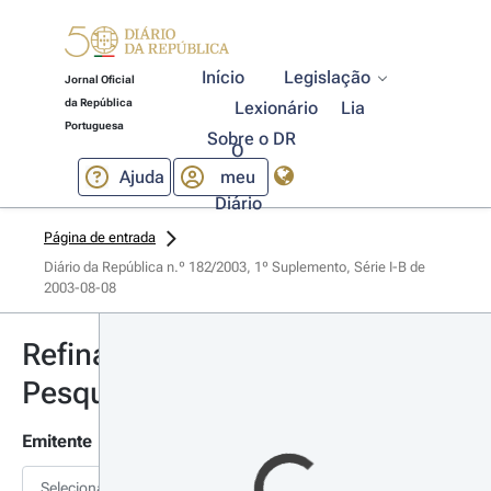
Início
Legislação
Jornal Oficial
da República
Lexionário
Lia
Portuguesa
Sobre o DR
O
Ajuda
meu
Diário
Página de entrada
Diário da República n.º 182/2003, 1º Suplemento, Série I-B de 
2003-08-08
Refinar
Pesquisa
Emitente
Selecionar