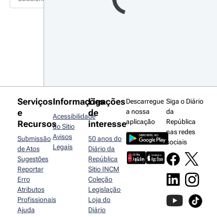
Serviços
Informações
Ligações
Descarregue
Siga o Diário
e
de
a nossa
da
Acessibilidade
aplicação
República
Recursos
interesse
do Sítio
nas redes
Avisos
Submissão
50 anos do
sociais
Legais
de Atos
Diário da
Sugestões
República
Reportar
Sítio INCM
Erro
Coleção
Atributos
Legislação
Profissionais
Loja do
Ajuda
Diário