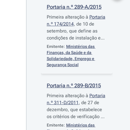
Portaria n.º 289-A/2015
Primeira alteração à
Portaria
n.º 174/2014
, de 10 de
setembro, que define as
condições de instalação e
funcionamento a que devem
Emitente:
Ministérios das 
obedecer as unidades de
Finanças, da Saúde e da 
internamento e de
Solidariedade, Emprego e 
Segurança Social
ambulatório e as condições
de funcionamento das
equipas de gestão de altas e
Portaria n.º 289-B/2015
as equipas de cuidados
continuados integrados da
Primeira alteração à
Portaria
Rede Nacional de Cuidados
n.º 311-D/2011
, de 27 de
Continuados Integrados, e
dezembro, que estabelece
terceira alteração à
Portaria
os critérios de verificação da
n.º 1087-A/2007
, de 5 de
condição de insuficiência
Emitente:
Ministérios das 
setembro, que fixa os