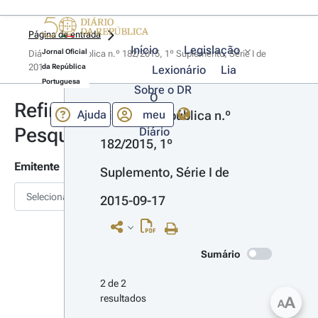
Página de entrada
Início
Legislação
Jornal Oficial
Diário da República n.º 182/2015, 1º Suplemento, Série I de 
2015-09-17
da República
Lexionário
Lia
Portuguesa
Sobre o DR
O
Refinar
Ajuda
meu
Diário da República n.º 
Pesquisa
Diário
182/2015, 1º 
Emitente
Suplemento, Série I de 
Selecionar
2015-09-17
Sumário
2 de 2 
resultados
A
A