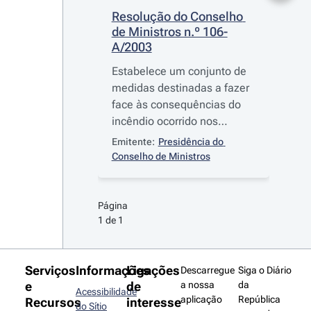
Resolução do Conselho 
de Ministros n.º 106-
A/2003
Estabelece um conjunto de
medidas destinadas a fazer
face às consequências do
incêndio ocorrido nos
concelhos de Sertã, Mação
Emitente:
Presidência do 
e Vila de Rei
Conselho de Ministros
Página 
1 de 1
Serviços
Informações
Ligações
Descarregue
Siga o Diário
e
de
a nossa
da
Acessibilidade
aplicação
República
Recursos
interesse
do Sítio