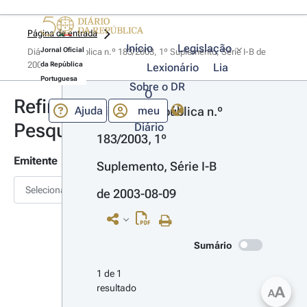
Página de entrada
Início
Legislação
Jornal Oficial
Diário da República n.º 183/2003, 1º Suplemento, Série I-B de 
2003-08-09
da República
Lexionário
Lia
Portuguesa
Sobre o DR
O
Refinar
Ajuda
meu
Diário da República n.º 
Pesquisa
Diário
183/2003, 1º 
Emitente
Suplemento, Série I-B 
Selecionar
de 2003-08-09
Sumário
1 de 1 
resultado
A
A