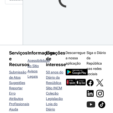
Serviços
Informações
Ligações
Descarregue
Siga o Diário
e
de
a nossa
da
Acessibilidade
aplicação
República
Recursos
interesse
do Sítio
nas redes
Avisos
Submissão
50 anos do
sociais
Legais
de Atos
Diário da
Sugestões
República
Reportar
Sítio INCM
Erro
Coleção
Atributos
Legislação
Profissionais
Loja do
Ajuda
Diário