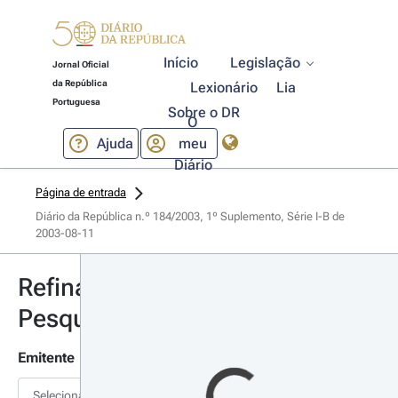
Início
Legislação
Jornal Oficial
da República
Lexionário
Lia
Portuguesa
Sobre o DR
O
Ajuda
meu
Diário
Página de entrada
Diário da República n.º 184/2003, 1º Suplemento, Série I-B de 
2003-08-11
Refinar
Pesquisa
Emitente
Selecionar