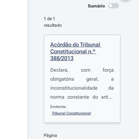
Sumário
1 de 1 
resultado
Acórdão do Tribunal 
Constitucional n.º 
388/2013
Declara, com força
obrigatória geral, a
inconstitucionalidade da
norma constante do artigo
814.º, n.º 2, do Código de
Emitente:
Tribunal Constitucional
Processo Civil, na redação
do
Decreto-Lei n.º
226/2008
, de 20 de
Página 