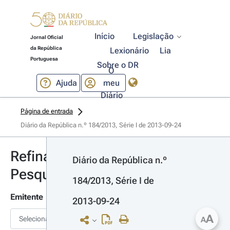
Início
Legislação
Jornal Oficial
da República
Lexionário
Lia
Portuguesa
Sobre o DR
O
Ajuda
meu
Diário
Página de entrada
Diário da República n.º 184/2013, Série I de 2013-09-24
Refinar
Diário da República n.º 
Pesquisa
184/2013, Série I de 
Emitente
2013-09-24
A
Selecionar
A