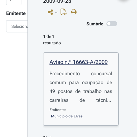
2009-09-23
Emitente
Sumário
Selecionar
1 de 1 
resultado
Aviso n.º 16663-A/2009
Procedimento concursal
comum para ocupação de
49 postos de trabalho nas
carreiras de técnico
superior, assistente técnico
Emitente:
Município de Elvas
e assistente operacional