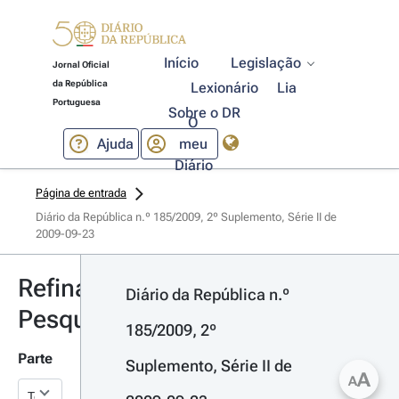
Início
Legislação
Jornal Oficial
da República
Lexionário
Lia
Portuguesa
Sobre o DR
O
Ajuda
meu
Diário
Página de entrada
Diário da República n.º 185/2009, 2º Suplemento, Série II de 
2009-09-23
Refinar
Diário da República n.º 
Pesquisa
185/2009, 2º 
Parte
Suplemento, Série II de 
A
A