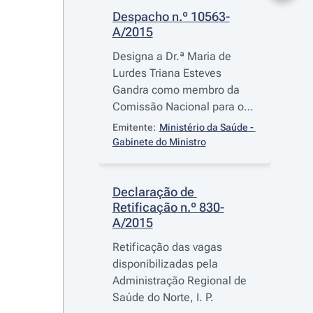
Despacho n.º 10563-
A/2015
Designa a Dr.ª Maria de
Lurdes Triana Esteves
Gandra como membro da
Comissão Nacional para os
Centros de Referência, em
Emitente:
Ministério da Saúde - 
substituição do Dr. Emanuel
Gabinete do Ministro
San Bento Furtado
Declaração de 
Retificação n.º 830-
A/2015
Retificação das vagas
disponibilizadas pela
Administração Regional de
Saúde do Norte, I. P.