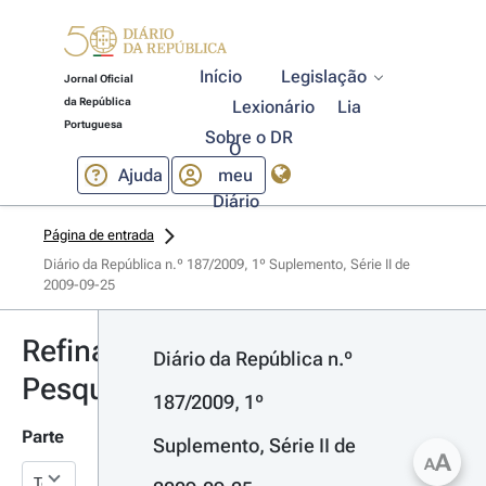
Início
Legislação
Jornal Oficial
da República
Lexionário
Lia
Portuguesa
Sobre o DR
O
Ajuda
meu
Diário
Página de entrada
Diário da República n.º 187/2009, 1º Suplemento, Série II de 
2009-09-25
Refinar
Diário da República n.º 
Pesquisa
187/2009, 1º 
Parte
Suplemento, Série II de 
A
A