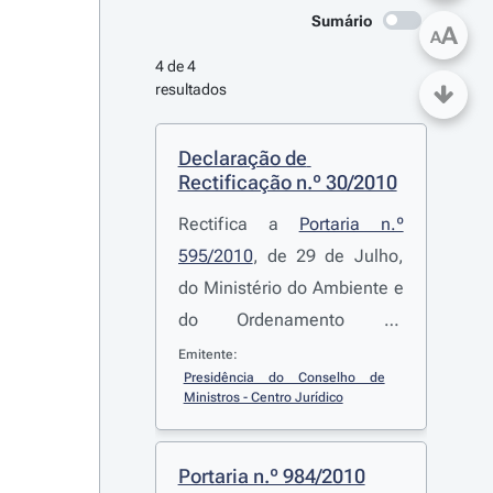
Sumário
A
A
4 de 4 
resultados
Declaração de 
Rectificação n.º 30/2010
Rectifica a
Portaria n.º
595/2010
, de 29 de Julho,
do Ministério do Ambiente e
do Ordenamento do
Território, que aprova a
Emitente:
Presidência do Conselho de 
alteração à delimitação da
Ministros - Centro Jurídico
Reserva Ecológica Nacional
do município de Aljezur,
Portaria n.º 984/2010
publicada no Diário da