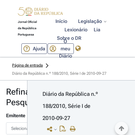
Início
Legislação
Jornal Oficial
da República
Lexionário
Lia
Portuguesa
Sobre o DR
O
Ajuda
meu
Diário
Página de entrada
Diário da República n.º 188/2010, Série I de 2010-09-27
Refinar
Diário da República n.º 
Pesquisa
188/2010, Série I de 
Emitente
2010-09-27
Selecionar