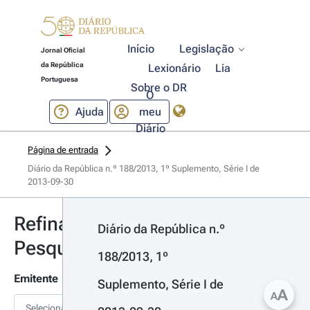
Início
Legislação
Jornal Oficial
da República
Lexionário
Lia
Portuguesa
Sobre o DR
O
Ajuda
meu
Diário
Página de entrada
Diário da República n.º 188/2013, 1º Suplemento, Série I de 
2013-09-30
Refinar
Diário da República n.º 
Pesquisa
188/2013, 1º 
Emitente
Suplemento, Série I de 
A
A
Selecionar