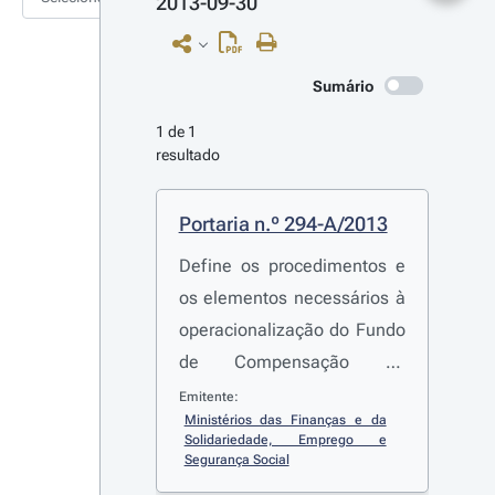
2013-09-30
Sumário
1 de 1 
resultado
Portaria n.º 294-A/2013
Define os procedimentos e
os elementos necessários à
operacionalização do Fundo
de Compensação do
Trabalho (FCT) e do Fundo
Emitente:
Ministérios das Finanças e da 
de Garantia de
Solidariedade, Emprego e 
Compensação do Trabalho
Segurança Social
(FGCT)