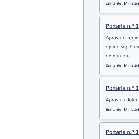
Emitente:
Ministér
Portaria n.º 
Aprova o regi
apoio, vigilân
de outubro
Emitente:
Ministér
Portaria n.º 
Aprova a delim
Emitente:
Ministér
Portaria n.º 