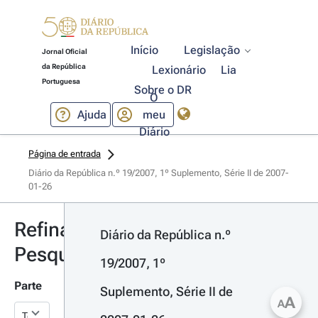
Início
Legislação
Jornal Oficial
da República
Lexionário
Lia
Portuguesa
Sobre o DR
O
Ajuda
meu
Diário
Página de entrada
Diário da República n.º 19/2007, 1º Suplemento, Série II de 2007-
01-26
Refinar
Diário da República n.º 
Pesquisa
19/2007, 1º 
Parte
Suplemento, Série II de 
A
A