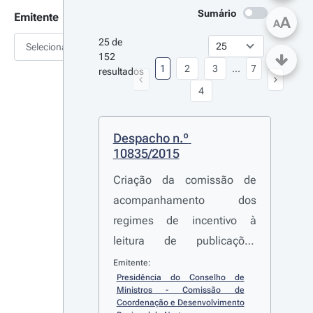
Sumário
Emitente
A
A
25 de 
Selecionar
152 
1
2
3
...
7
resultados
4
Despacho n.º 
10835/2015
Criação da comissão de
acompanhamento dos
regimes de incentivo à
leitura de publicações
periódicas e dos incentivos
Emitente:
Presidência do Conselho de 
do Estado à comunicação
Ministros - Comissão de 
social
Coordenação e Desenvolvimento 