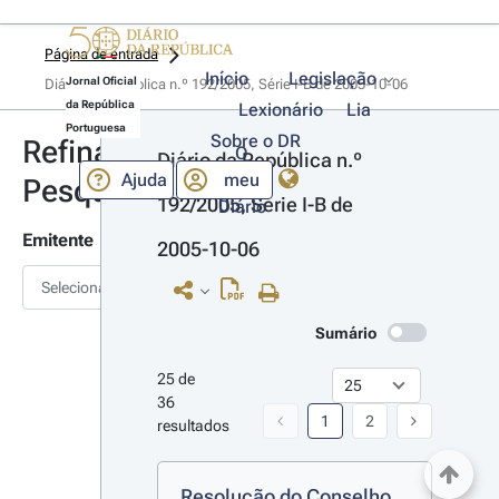
Página de entrada
Início
Legislação
Jornal Oficial
Diário da República n.º 192/2005, Série I-B de 2005-10-06
da República
Lexionário
Lia
Portuguesa
Sobre o DR
Refinar
O
Diário da República n.º 
Ajuda
meu
Pesquisa
192/2005, Série I-B de 
Diário
Emitente
2005-10-06
Selecionar
Sumário
25 de 
36 
1
2
resultados
Resolução do Conselho 