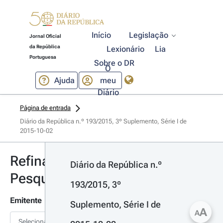
Início
Legislação
Jornal Oficial
da República
Lexionário
Lia
Portuguesa
Sobre o DR
O
Ajuda
meu
Diário
Página de entrada
Diário da República n.º 193/2015, 3º Suplemento, Série I de 
2015-10-02
Refinar
Diário da República n.º 
Pesquisa
193/2015, 3º 
Emitente
Suplemento, Série I de 
A
A
Selecionar