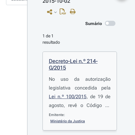
2015-10-02
Sumário
1 de 1 
resultado
Decreto-Lei n.º 214-
G/2015
No uso da autorização
legislativa concedida pela
Lei n.º 100/2015
, de 19 de
agosto, revê o Código de
Processo nos Tribunais
Emitente:
Ministério da Justiça
Administrativos, o Estatuto
dos Tribunais