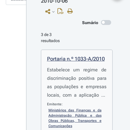
2010-10-06
Sumário
3 de 3 
resultados
Portaria n.º 1033-A/2010
Estabelece um regime de
discriminação positiva para
as populações e empresas
locais, com a aplicação de
um sistema misto de
Emitente:
Ministérios das Finanças e da 
isenções e de descontos
Administração Pública e das 
nas taxas de portagem nas
Obras Públicas, Transportes e 
Comunicações
auto-estradas sem custos