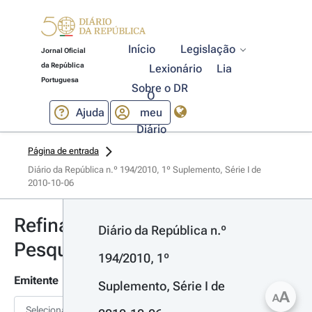
Início
Legislação
Jornal Oficial
da República
Lexionário
Lia
Portuguesa
Sobre o DR
O
Ajuda
meu
Diário
Página de entrada
Diário da República n.º 194/2010, 1º Suplemento, Série I de 
2010-10-06
Refinar
Diário da República n.º 
Pesquisa
194/2010, 1º 
Emitente
Suplemento, Série I de 
A
A
Selecionar