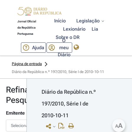
Início
Legislação
Jornal Oficial
da República
Lexionário
Lia
Portuguesa
Sobre o DR
O
Ajuda
meu
Diário
Página de entrada
Diário da República n.º 197/2010, Série I de 2010-10-11
Refinar
Diário da República n.º 
Pesquisa
197/2010, Série I de 
Emitente
2010-10-11
A
Selecionar
A