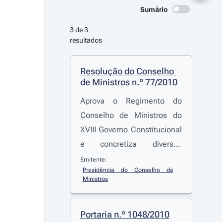
Sumário
3 de 3 
resultados
Resolução do Conselho 
de Ministros n.º 77/2010
Aprova o Regimento do
Conselho de Ministros do
XVIII Governo Constitucional
e concretiza diversas
medidas do programa de
Emitente:
Presidência do Conselho de 
simplificação legislativa
Ministros
SIMPLEGIS
Portaria n.º 1048/2010