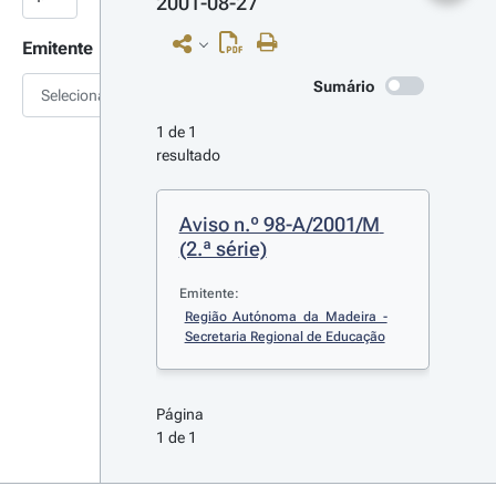
2001-08-27
Emitente
Sumário
Selecionar
1 de 1 
resultado
Aviso n.º 98-A/2001/M 
(2.ª série)
Emitente:
Região Autónoma da Madeira - 
Secretaria Regional de Educação
Página 
1 de 1