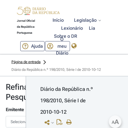
Início
Legislação
Jornal Oficial
da República
Lexionário
Lia
Portuguesa
Sobre o DR
O
Ajuda
meu
Diário
Página de entrada
Diário da República n.º 198/2010, Série I de 2010-10-12
Refinar
Diário da República n.º 
Pesquisa
198/2010, Série I de 
Emitente
2010-10-12
A
Selecionar
A