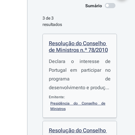
Sumário
3 de 3 
resultados
Resolução do Conselho 
de Ministros n.º 78/2010
Declara o interesse de
Portugal em participar no
programa de
desenvolvimento e produção
da aeronave de transporte
Emitente:
Presidência do Conselho de 
multiusos KC-390 e
Ministros
determina que as
negociações conducentes à
Resolução do Conselho 
participação de Portugal