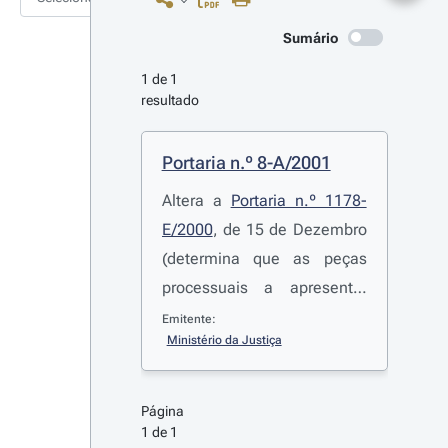
Sumário
1 de 1 
resultado
Portaria n.º 8-A/2001
Altera a
Portaria n.º 1178-
E/2000
, de 15 de Dezembro
(determina que as peças
processuais a apresentar
em suporte digital devam
Emitente:
Ministério da Justiça
sê-lo em disquette de 3,5"
ou em CD-ROM)
Página 
1 de 1