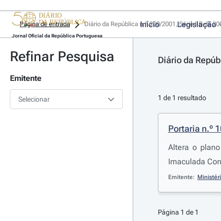
Início
Legislação
Página de entrada
Diário da República n.º 200/2001, Série I-B de 2
Jornal Oficial da República Portuguesa
Refinar Pesquisa
Diário da Repúb
Emitente
1 de 1 resultado
Selecionar
Portaria n.º 
Altera o pla
Imaculada Con
Emitente:
Ministér
Página 1 de 1