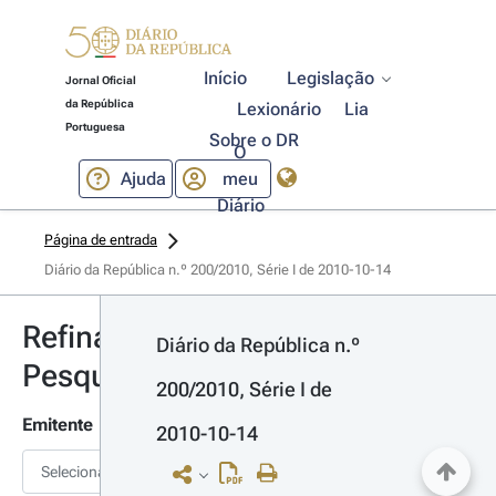
Início
Legislação
Jornal Oficial
da República
Lexionário
Lia
Portuguesa
Sobre o DR
O
Ajuda
meu
Diário
Página de entrada
Diário da República n.º 200/2010, Série I de 2010-10-14
Refinar
Diário da República n.º 
Pesquisa
200/2010, Série I de 
Emitente
2010-10-14
Selecionar