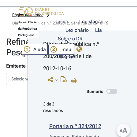
Página de entrada
Início
Legislação
Jornal Oficial
Diário da República n.º 200/2012, Série I de 2012-10-16
da República
Lexionário
Lia
Portuguesa
Sobre o DR
Refinar
O
Diário da República n.º 
Ajuda
meu
Pesquisa
200/2012, Série I de 
Diário
Emitente
2012-10-16
Selecionar
Sumário
3 de 3 
resultados
Portaria n.º 324/2012
A
A
Aprova os Estatutos do