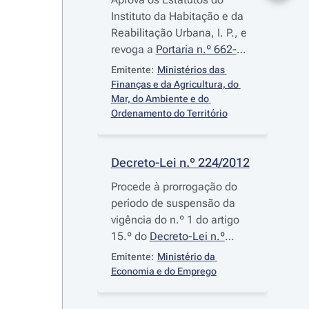
Instituto da Habitação e da
Reabilitação Urbana, I. P., e
revoga a
Portaria n.º 662-
M/2007
, de 31 de maio
Emitente:
Ministérios das 
Finanças e da Agricultura, do 
Mar, do Ambiente e do 
Ordenamento do Território
Decreto-Lei n.º 224/2012
Procede à prorrogação do
período de suspensão da
vigência do n.º 1 do artigo
15.º do
Decreto-Lei n.º
117/2010
, de 25 de outubro,
Emitente:
Ministério da 
relativamente ao
Economia e do Emprego
cumprimento dos critérios
de sustentabilidade de