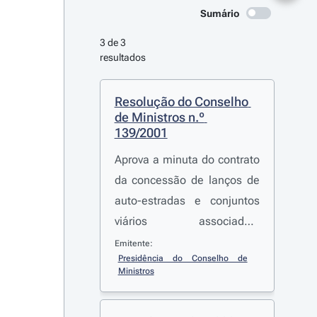
Sumário
3 de 3 
resultados
Resolução do Conselho 
de Ministros n.º 
139/2001
Aprova a minuta do contrato
da concessão de lanços de
auto-estradas e conjuntos
viários associados,
desginada por concessão
Emitente:
Presidência do Conselho de 
SCUT do Norte Litoral, a que
Ministros
se refere a alínea c) do
artigo 2.º do
Decreto-Lei n.º