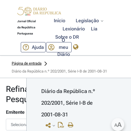
Início
Legislação
Jornal Oficial
da República
Lexionário
Lia
Portuguesa
Sobre o DR
O
Ajuda
meu
Diário
Página de entrada
Diário da República n.º 202/2001, Série I-B de 2001-08-31
Refinar
Diário da República n.º 
Pesquisa
202/2001, Série I-B de 
Emitente
2001-08-31
A
Selecionar
A