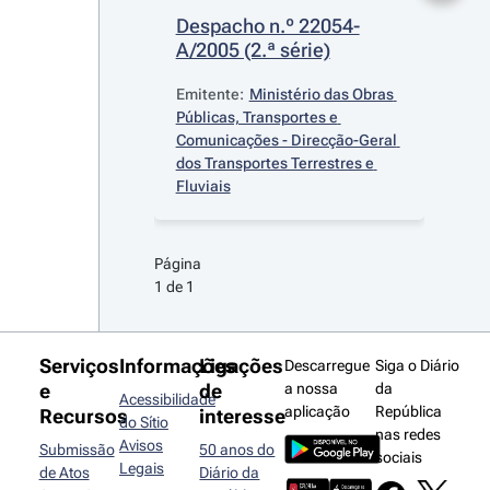
Despacho n.º 22054-
A/2005 (2.ª série)
Emitente:
Ministério das Obras 
Públicas, Transportes e 
Comunicações - Direcção-Geral 
dos Transportes Terrestres e 
Fluviais
Página 
1 de 1
Serviços
Informações
Ligações
Descarregue
Siga o Diário
e
de
a nossa
da
Acessibilidade
aplicação
República
Recursos
interesse
do Sítio
nas redes
Avisos
Submissão
50 anos do
sociais
Legais
de Atos
Diário da