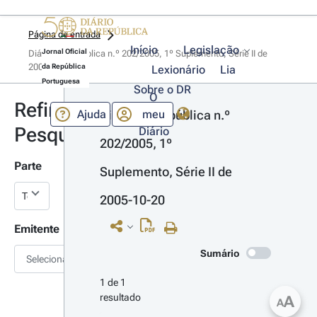
Página de entrada
Início
Legislação
Jornal Oficial
Diário da República n.º 202/2005, 1º Suplemento, Série II de 
2005-10-20
da República
Lexionário
Lia
Portuguesa
Sobre o DR
O
Refinar
Ajuda
meu
Diário da República n.º 
Pesquisa
Diário
202/2005, 1º 
Parte
Suplemento, Série II de 
2005-10-20
Emitente
Sumário
Selecionar
1 de 1 
resultado
A
A