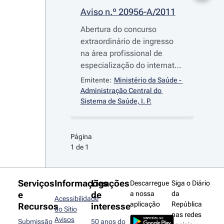
Aviso n.º 20956-A/2011
Abertura do concurso
extraordinário de ingresso
na área profissional de
especialização do internato
médico 2012
Emitente:
Ministério da Saúde - 
Administração Central do 
Sistema de Saúde, I. P.
Página 
1 de 1
Serviços
Informações
Ligações
Descarregue
Siga o Diário
e
de
a nossa
da
Acessibilidade
aplicação
República
Recursos
interesse
do Sítio
nas redes
Avisos
Submissão
50 anos do