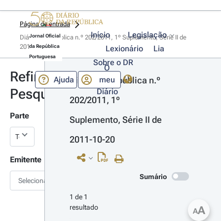
Página de entrada
Início
Legislação
Jornal Oficial
Diário da República n.º 202/2011, 1º Suplemento, Série II de 
2011-10-20
da República
Lexionário
Lia
Portuguesa
Sobre o DR
O
Refinar
Ajuda
meu
Diário da República n.º 
Pesquisa
Diário
202/2011, 1º 
Parte
Suplemento, Série II de 
2011-10-20
Emitente
Sumário
Selecionar
1 de 1 
resultado
A
A