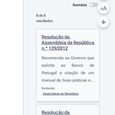
Sumário
A
A
8 de 8 
resultados
Resolução da 
Assembleia da República 
n.º 129/2012
Recomenda ao Governo que
solicite ao Banco de
Portugal a criação de um
manual de boas práticas em
matéria de prevenção e de
Emitente:
Assembleia da República
sanação de situações de
incumprimento de contratos
de crédito com particulares
Resolução da 