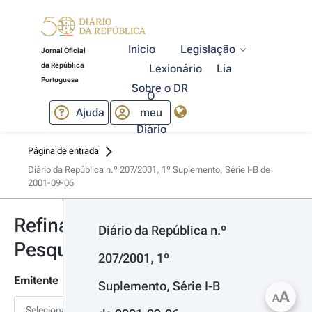
Início
Legislação
Jornal Oficial
da República
Lexionário
Lia
Portuguesa
Sobre o DR
O
Ajuda
meu
Diário
Página de entrada
Diário da República n.º 207/2001, 1º Suplemento, Série I-B de 
2001-09-06
Refinar
Diário da República n.º 
Pesquisa
207/2001, 1º 
Emitente
Suplemento, Série I-B 
A
A
Selecionar