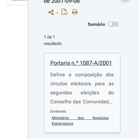
de 2001-09-06
Sumário
1 de 1 
resultado
Portaria n.º 1087-A/2001
Define a composição dos
círculos eleitorais para as
segundas eleições do
Conselho das Comunidades
Portuguesas
Emitente:
Ministério dos Negócios 
Estrangeiros