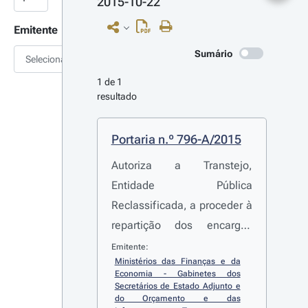
2015-10-22
Emitente
Sumário
Selecionar
1 de 1 
resultado
Portaria n.º 796-A/2015
Autoriza a Transtejo,
Entidade Pública
Reclassificada, a proceder à
repartição dos encargos
relativos ao contrato de
Emitente:
Ministérios das Finanças e da 
«Aquisição de Serviços para
Economia - Gabinetes dos 
a Instalação de Meios de
Secretários de Estado Adjunto e 
do Orçamento e das 
salvação na Frota da