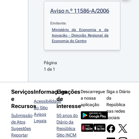
Aviso n.º 11586-A/2006
Emitente:
Ministério da Economia e da 
Inovação - Direcção Regional da 
Economia do Centro
Página 
1 de 1
Serviços
Informações
Ligações
Descarregue
Siga o Diário
e
de
a nossa
da
Acessibilidade
aplicação
República
Recursos
interesse
do Sítio
nas redes
Avisos
Submissão
50 anos do
sociais
Legais
de Atos
Diário da
Sugestões
República
Reportar
Sítio INCM