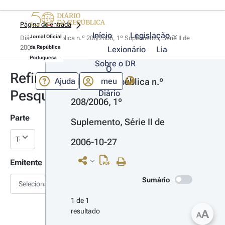
Página de entrada
Início
Legislação
Jornal Oficial
Diário da República n.º 208/2006, 1º Suplemento, Série II de 
2006-10-27
da República
Lexionário
Lia
Portuguesa
Sobre o DR
O
Refinar
Ajuda
meu
Diário da República n.º 
Pesquisa
Diário
208/2006, 1º 
Parte
Suplemento, Série II de 
2006-10-27
Emitente
Sumário
Selecionar
1 de 1 
resultado
A
A