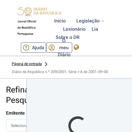
Início
Legislação
Jornal Oficial
da República
Lexionário
Lia
Portuguesa
Sobre o DR
O
Ajuda
meu
Diário
Página de entrada
Diário da República n.º 209/2001, Série I-A de 2001-09-08
Refinar
Pesquisa
Emitente
Selecionar