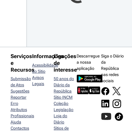
Serviços
Informações
Ligações
Descarregue
Siga o Diário
e
de
a nossa
da
Acessibilidade
aplicação
República
Recursos
interesse
do Sítio
nas redes
Avisos
Submissão
50 anos do
sociais
Legais
de Atos
Diário da
Sugestões
República
Reportar
Sítio INCM
Erro
Coleção
Atributos
Legislação
Profissionais
Loja do
Ajuda
Diário
Contactos
Sítios de