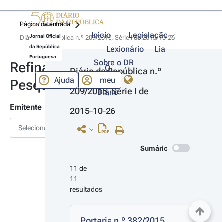
Página de entrada
Início
Legislação
Jornal Oficial
Diário da República n.º 209/2015, Série I de 2015-10-26
da República
Lexionário
Lia
Portuguesa
Sobre o DR
Refinar
O
Diário da República n.º 
Ajuda
meu
Pesquisa
209/2015, Série I de 
Diário
Emitente
2015-10-26
Selecionar
Sumário
11 de 
11 
resultados
Portaria n.º 382/2015