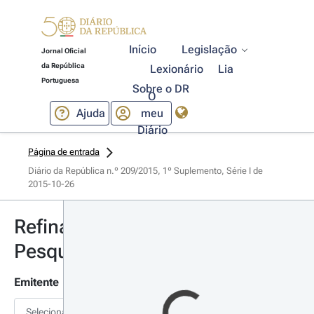
Início
Legislação
Jornal Oficial
da República
Lexionário
Lia
Portuguesa
Sobre o DR
O
Ajuda
meu
Diário
Página de entrada
Diário da República n.º 209/2015, 1º Suplemento, Série I de 
2015-10-26
Refinar
Pesquisa
Emitente
Selecionar