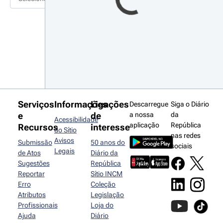
Serviços
Informações
Ligações
Descarregue
Siga o Diário
e
de
a nossa
da
Acessibilidade
aplicação
República
Recursos
interesse
do Sítio
nas redes
Avisos
Submissão
50 anos do
sociais
Legais
de Atos
Diário da
Sugestões
República
Reportar
Sítio INCM
Erro
Coleção
Atributos
Legislação
Profissionais
Loja do
Ajuda
Diário