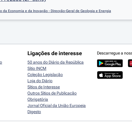
io da Economia e da Inovação - Direcção-Geral de Geologia e Energia
Ligações de interesse
Descarregue a nos
io
50 anos do Diário da República
Sítio INCM
Coleção Legislação
Loja do Diário
Sítios de Interesse
Outros Sítios de Publicação
Obrigatória
Jornal Oficial da União Europeia
Digesto