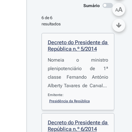
Sumário
A
A
6 de 6 
resultados
Decreto do Presidente da 
República n.º 5/2014
Nomeia o ministro
plenipotenciário de 1ª
classe Fernando António
Alberty Tavares de Carvalho
como Embaixador de
Emitente:
Presidência da República
Portugal não residente na
República do Haiti
Decreto do Presidente da 
República n.º 6/2014