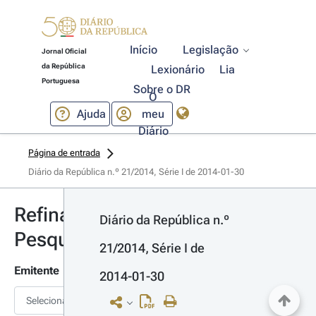
Início
Legislação
Jornal Oficial
da República
Lexionário
Lia
Portuguesa
Sobre o DR
O
Ajuda
meu
Diário
Página de entrada
Diário da República n.º 21/2014, Série I de 2014-01-30
Refinar
Diário da República n.º 
Pesquisa
21/2014, Série I de 
Emitente
2014-01-30
Selecionar