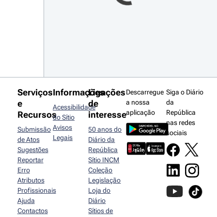
Serviços
Informações
Ligações
Descarregue
Siga o Diário
e
de
a nossa
da
Acessibilidade
aplicação
República
Recursos
interesse
do Sítio
nas redes
Avisos
Submissão
50 anos do
sociais
Legais
de Atos
Diário da
Sugestões
República
Reportar
Sítio INCM
Erro
Coleção
Atributos
Legislação
Profissionais
Loja do
Ajuda
Diário
Contactos
Sítios de