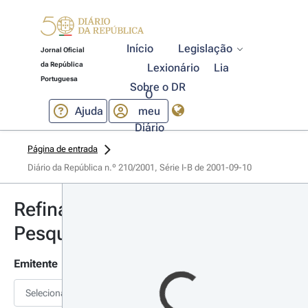
Início
Legislação
Jornal Oficial
da República
Lexionário
Lia
Portuguesa
Sobre o DR
O
Ajuda
meu
Diário
Página de entrada
Diário da República n.º 210/2001, Série I-B de 2001-09-10
Refinar
Pesquisa
Emitente
Selecionar