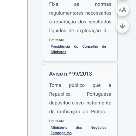
Fixa as normas
A
A
regulamentares necessárias
à repartição dos resultados
líquidos de exploração dos
jogos sociais atribuídos à
Emitente:
Presidência do Conselho de 
Presidência do Conselho de
Ministros
Ministros
Aviso n.º 99/2013
Torna público que a
República Portuguesa
depositou o seu instrumento
de ratificação ao Protocolo
Adicional à Convenção
Emitente:
Ministério dos Negócios 
sobre o Cibercrime Relativo
Estrangeiros