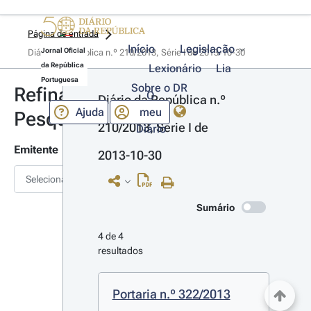
Página de entrada
Início
Legislação
Jornal Oficial
Diário da República n.º 210/2013, Série I de 2013-10-30
da República
Lexionário
Lia
Portuguesa
Sobre o DR
Refinar
O
Diário da República n.º 
Ajuda
meu
Pesquisa
210/2013, Série I de 
Diário
Emitente
2013-10-30
Selecionar
Sumário
4 de 4 
resultados
Portaria n.º 322/2013